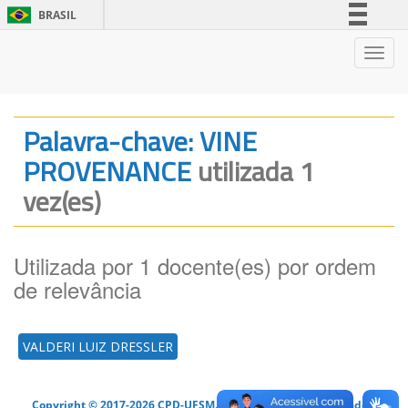
BRASIL
Simplifique!
Nave
Comunica BR
Participe
Acesso à informação
Palavra-chave: VINE
Legislação
PROVENANCE
utilizada 1
Canais
vez(es)
Utilizada por 1 docente(es) por ordem
de relevância
VALDERI LUIZ DRESSLER
Copyright © 2017-2026 CPD-UFSM. Todos os direitos reservados.