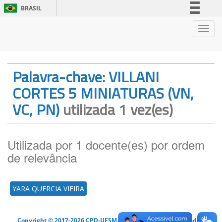
BRASIL
Simplifique!
Nave
Comunica BR
Participe
Acesso à informação
Palavra-chave: VILLANI
Legislação
CORTES 5 MINIATURAS (VN,
Canais
VC, PN)
utilizada 1 vez(es)
Utilizada por 1 docente(es) por ordem
de relevância
YARA QUERCIA VIEIRA
Copyright © 2017-2026 CPD-UFSM. Todos os direitos reservados.