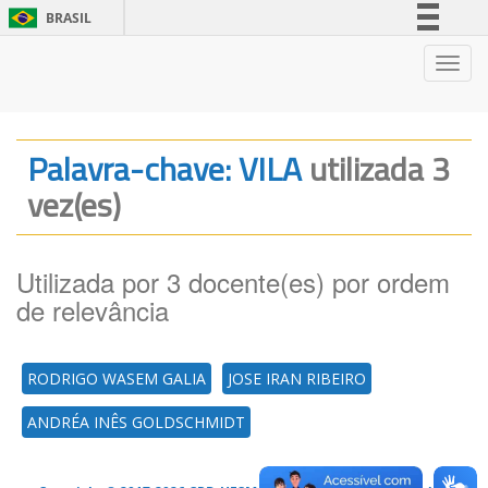
BRASIL
Simplifique!
Nave
Comunica BR
Participe
Acesso à informação
Palavra-chave: VILA
utilizada 3
Legislação
vez(es)
Canais
Utilizada por 3 docente(es) por ordem
de relevância
RODRIGO WASEM GALIA
JOSE IRAN RIBEIRO
ANDRÉA INÊS GOLDSCHMIDT