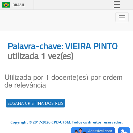
BRASIL
Simplifique!
Nave
Comunica BR
Participe
Acesso à informação
Palavra-chave: VIEIRA PINTO
Legislação
utilizada 1 vez(es)
Canais
Utilizada por 1 docente(es) por ordem
de relevância
SUSANA CRISTINA DOS REIS
Copyright © 2017-2026 CPD-UFSM. Todos os direitos reservados.