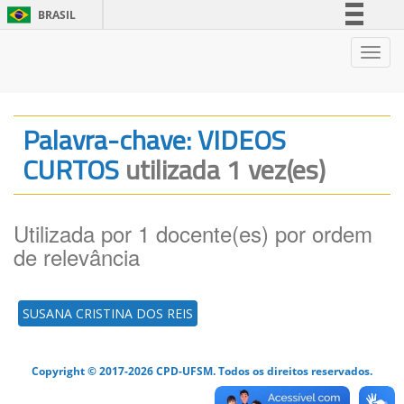
BRASIL
Simplifique!
Nave
Comunica BR
Participe
Acesso à informação
Palavra-chave: VIDEOS
Legislação
CURTOS
utilizada 1 vez(es)
Canais
Utilizada por 1 docente(es) por ordem
de relevância
SUSANA CRISTINA DOS REIS
Copyright © 2017-2026 CPD-UFSM. Todos os direitos reservados.