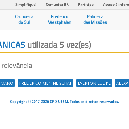
Simplifique!
Comunica BR
Participe
Acesso à infor
Cachoeira
Frederico
Palmeira
do Sul
Westphalen
das Missões
CANICAS
utilizada 5 vez(es)
 relevância
OMANO
FREDERICO MENINE SCHAF
EVERTON LUDKE
ALEXA
Copyright © 2017-2026 CPD-UFSM. Todos os direitos reservados.