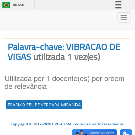
BRASIL
Simplifique!
Nave
Comunica BR
Participe
Acesso à informação
Palavra-chave: VIBRACAO DE
Legislação
VIGAS
utilizada 1 vez(es)
Canais
Utilizada por 1 docente(es) por ordem
de relevância
ERASMO FELIPE VERGARA MIRANDA
Copyright © 2017-2026 CPD-UFSM. Todos os direitos reservados.