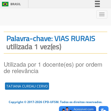
BRASIL
Simplifique!
Nave
Comunica BR
Participe
Acesso à informação
Palavra-chave: VIAS RURAIS
Legislação
utilizada 1 vez(es)
Canais
Utilizada por 1 docente(es) por ordem
de relevância
TATIANA CUREAU CERVO
Copyright © 2017-2026 CPD-UFSM. Todos os direitos reservados.