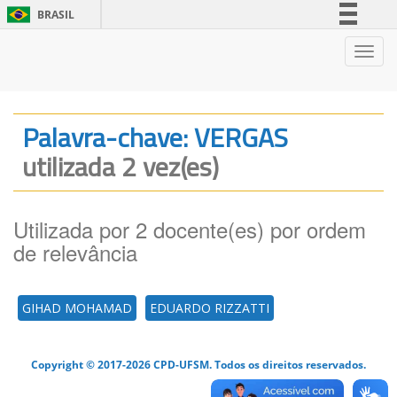
BRASIL
Simplifique!
Nave
Comunica BR
Participe
Acesso à informação
Palavra-chave: VERGAS
Legislação
utilizada 2 vez(es)
Canais
Utilizada por 2 docente(es) por ordem
de relevância
GIHAD MOHAMAD
EDUARDO RIZZATTI
Copyright © 2017-2026 CPD-UFSM. Todos os direitos reservados.