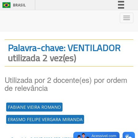
BRASIL
Simplifique!
Nave
Comunica BR
Participe
Acesso à informação
Palavra-chave: VENTILADOR
Legislação
utilizada 2 vez(es)
Canais
Utilizada por 2 docente(es) por ordem
de relevância
FABIANE VIEIRA ROMANO
ERASMO FELIPE VERGARA MIRANDA