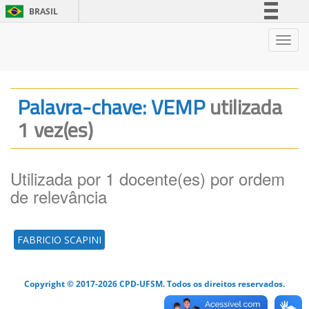
BRASIL
Simplifique!
Nave
Comunica BR
Participe
Acesso à informação
Palavra-chave: VEMP
utilizada
Legislação
1 vez(es)
Canais
Utilizada por 1 docente(es) por ordem
de relevância
FABRICIO SCAPINI
Copyright © 2017-2026 CPD-UFSM. Todos os direitos reservados.