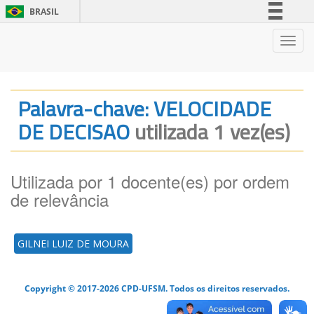
BRASIL
Simplifique!
Nave
Comunica BR
Participe
Acesso à informação
Palavra-chave: VELOCIDADE
Legislação
DE DECISAO
utilizada 1 vez(es)
Canais
Utilizada por 1 docente(es) por ordem
de relevância
GILNEI LUIZ DE MOURA
Copyright © 2017-2026 CPD-UFSM. Todos os direitos reservados.