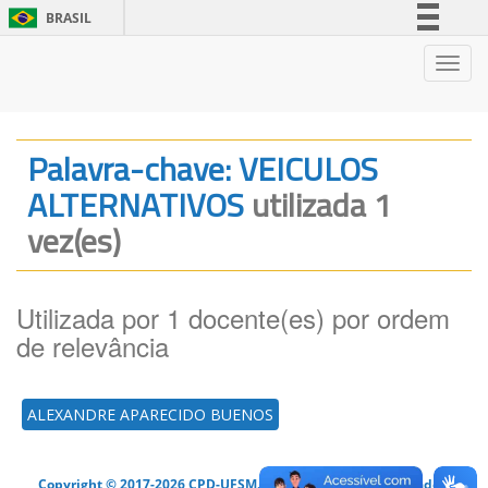
BRASIL
Simplifique!
Nave
Comunica BR
Participe
Acesso à informação
Palavra-chave: VEICULOS
Legislação
ALTERNATIVOS
utilizada 1
Canais
vez(es)
Utilizada por 1 docente(es) por ordem
de relevância
ALEXANDRE APARECIDO BUENOS
Copyright © 2017-2026 CPD-UFSM. Todos os direitos reservados.