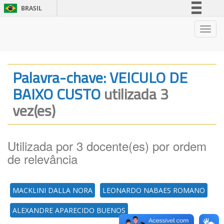
BRASIL
Simplifique!
Nave
Comunica BR
Participe
Acesso à informação
Palavra-chave: VEICULO DE
Legislação
BAIXO CUSTO
utilizada 3
Canais
vez(es)
Utilizada por 3 docente(es) por ordem
de relevância
MACKLINI DALLA NORA
LEONARDO NABAES ROMANO
ALEXANDRE APARECIDO BUENOS