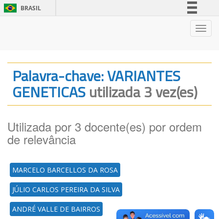
BRASIL
Simplifique!
Nave
Comunica BR
Participe
Acesso à informação
Palavra-chave: VARIANTES
Legislação
GENETICAS
utilizada 3 vez(es)
Canais
Utilizada por 3 docente(es) por ordem
de relevância
MARCELO BARCELLOS DA ROSA
JÚLIO CARLOS PEREIRA DA SILVA
ANDRÉ VALLE DE BAIRROS