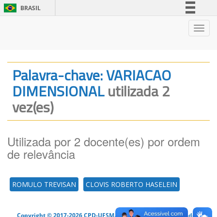
BRASIL
Simplifique!
Nave
Comunica BR
Participe
Acesso à informação
Palavra-chave: VARIACAO
Legislação
DIMENSIONAL
utilizada 2
Canais
vez(es)
Utilizada por 2 docente(es) por ordem
de relevância
ROMULO TREVISAN
CLOVIS ROBERTO HASELEIN
Copyright © 2017-2026 CPD-UFSM. Todos os direitos reservados.