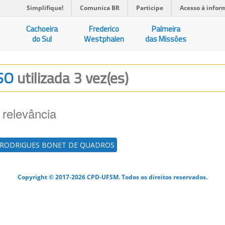
Simplifique!
Comunica BR
Participe
Acesso à infor
Cachoeira
Frederico
Palmeira
do Sul
Westphalen
das Missões
ESO
utilizada 3 vez(es)
 relevância
 RODRIGUES BONET DE QUADROS
Copyright © 2017-2026 CPD-UFSM. Todos os direitos reservados.