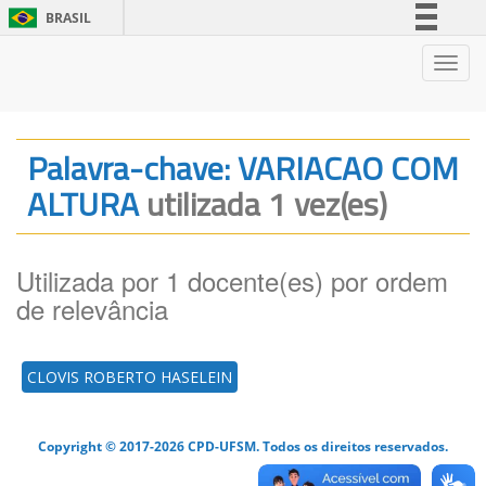
BRASIL
Simplifique!
Nave
Comunica BR
Participe
Acesso à informação
Palavra-chave: VARIACAO COM
Legislação
ALTURA
utilizada 1 vez(es)
Canais
Utilizada por 1 docente(es) por ordem
de relevância
CLOVIS ROBERTO HASELEIN
Copyright © 2017-2026 CPD-UFSM. Todos os direitos reservados.