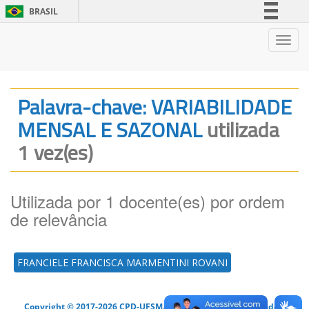
BRASIL
Simplifique!
Nave
Comunica BR
Participe
Acesso à informação
Palavra-chave: VARIABILIDADE
Legislação
MENSAL E SAZONAL
utilizada
Canais
1 vez(es)
Utilizada por 1 docente(es) por ordem
de relevância
FRANCIELE FRANCISCA MARMENTINI ROVANI
Copyright © 2017-2026 CPD-UFSM. Todos os direitos reservados.