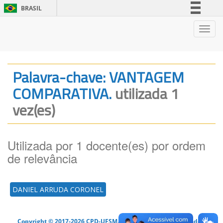
BRASIL
Simplifique!
Nave
Comunica BR
Participe
Acesso à informação
Palavra-chave: VANTAGEM
Legislação
COMPARATIVA.
utilizada 1
Canais
vez(es)
Utilizada por 1 docente(es) por ordem
de relevância
DANIEL ARRUDA CORONEL
Copyright © 2017-2026 CPD-UFSM. Todos os direitos reservados.