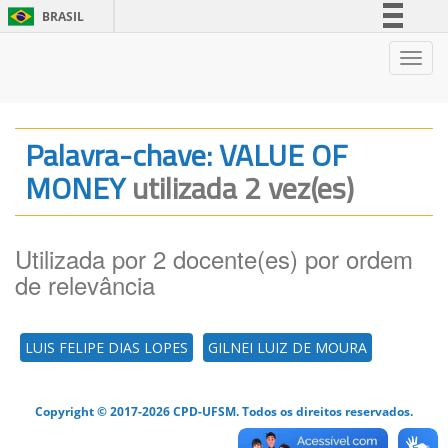
BRASIL
Simplifique!
Nave
Comunica BR
Participe
Acesso à informação
Palavra-chave: VALUE OF
Legislação
MONEY
utilizada 2 vez(es)
Canais
Utilizada por 2 docente(es) por ordem
de relevância
LUIS FELIPE DIAS LOPES
GILNEI LUIZ DE MOURA
Copyright © 2017-2026 CPD-UFSM. Todos os direitos reservados.