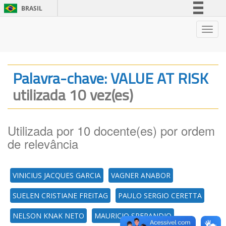
BRASIL
Simplifique!
Nave
Comunica BR
Participe
Acesso à informação
Palavra-chave: VALUE AT RISK
Legislação
utilizada 10 vez(es)
Canais
Utilizada por 10 docente(es) por ordem
de relevância
VINICIUS JACQUES GARCIA
VAGNER ANABOR
SUELEN CRISTIANE FREITAG
PAULO SERGIO CERETTA
NELSON KNAK NETO
MAURICIO SPERANDIO