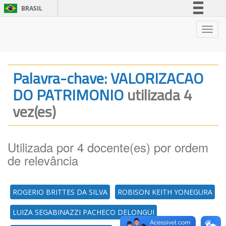
BRASIL
Simplifique!
Nave
Comunica BR
Participe
Acesso à informação
Palavra-chave: VALORIZACAO
Legislação
DO PATRIMONIO
utilizada 4
Canais
vez(es)
Utilizada por 4 docente(es) por ordem
de relevância
ROGERIO BRITTES DA SILVA
ROBISON KEITH YONEGURA
LUIZA SEGABINAZZI PACHECO DELONGUI