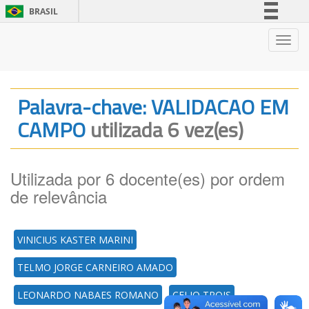
BRASIL
Simplifique!
Nave
Comunica BR
Participe
Acesso à informação
Palavra-chave: VALIDACAO EM
Legislação
CAMPO
utilizada 6 vez(es)
Canais
Utilizada por 6 docente(es) por ordem
de relevância
VINICIUS KASTER MARINI
TELMO JORGE CARNEIRO AMADO
LEONARDO NABAES ROMANO
CELIO TROIS