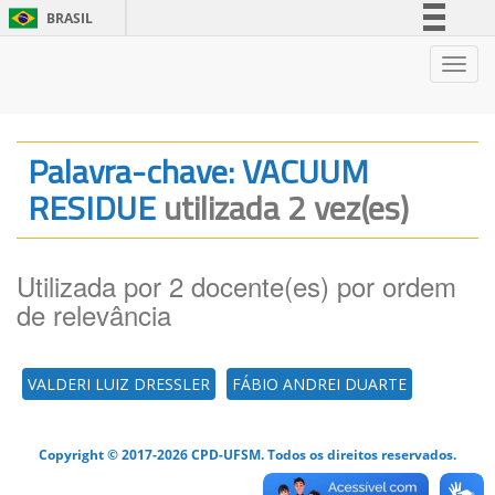
BRASIL
Simplifique!
Nave
Comunica BR
Participe
Acesso à informação
Palavra-chave: VACUUM
Legislação
RESIDUE
utilizada 2 vez(es)
Canais
Utilizada por 2 docente(es) por ordem
de relevância
VALDERI LUIZ DRESSLER
FÁBIO ANDREI DUARTE
Copyright © 2017-2026 CPD-UFSM. Todos os direitos reservados.