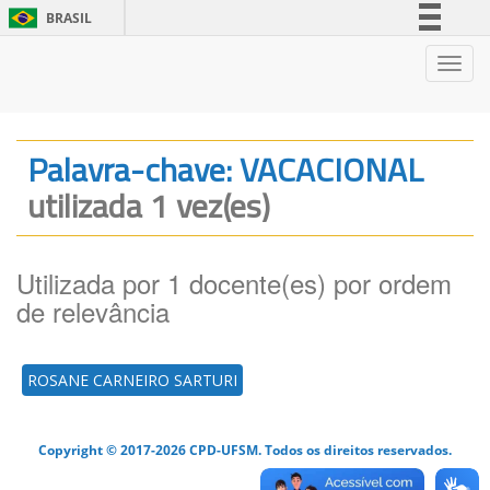
BRASIL
Simplifique!
Nave
Comunica BR
Participe
Acesso à informação
Palavra-chave: VACACIONAL
Legislação
utilizada 1 vez(es)
Canais
Utilizada por 1 docente(es) por ordem
de relevância
ROSANE CARNEIRO SARTURI
Copyright © 2017-2026 CPD-UFSM. Todos os direitos reservados.