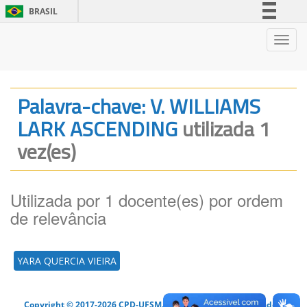
BRASIL
Simplifique!
Nave
Comunica BR
Participe
Acesso à informação
Palavra-chave: V. WILLIAMS
Legislação
LARK ASCENDING
utilizada 1
Canais
vez(es)
Utilizada por 1 docente(es) por ordem
de relevância
YARA QUERCIA VIEIRA
Copyright © 2017-2026 CPD-UFSM. Todos os direitos reservados.