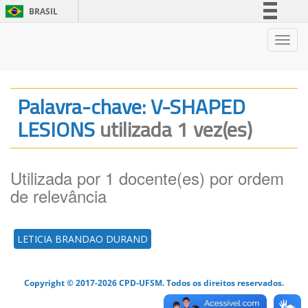
BRASIL
Simplifique!
Nave
Comunica BR
Participe
Acesso à informação
Palavra-chave: V-SHAPED
Legislação
LESIONS
utilizada 1 vez(es)
Canais
Utilizada por 1 docente(es) por ordem
de relevância
LETICIA BRANDAO DURAND
Copyright © 2017-2026 CPD-UFSM. Todos os direitos reservados.