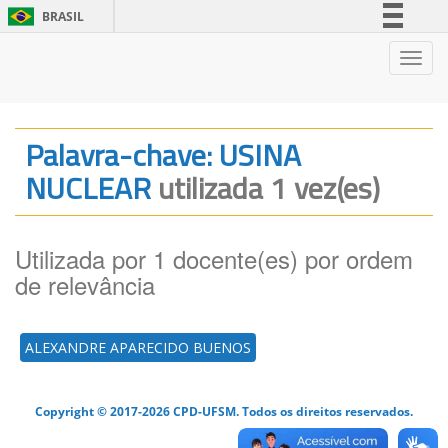
BRASIL
Simplifique!
Nave
Comunica BR
Participe
Acesso à informação
Palavra-chave: USINA
Legislação
NUCLEAR
utilizada 1 vez(es)
Canais
Utilizada por 1 docente(es) por ordem
de relevância
ALEXANDRE APARECIDO BUENOS
Copyright © 2017-2026 CPD-UFSM. Todos os direitos reservados.