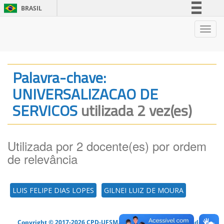
BRASIL
Simplifique!
Nave
Comunica BR
Participe
Acesso à informação
Palavra-chave:
Legislação
UNIVERSALIZACAO DE
Canais
SERVICOS
utilizada 2 vez(es)
Utilizada por 2 docente(es) por ordem
de relevância
LUIS FELIPE DIAS LOPES
GILNEI LUIZ DE MOURA
Copyright © 2017-2026 CPD-UFSM. Todos os direitos reservados.