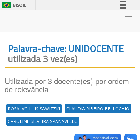
BRASIL
Simplifique!
Nave
Comunica BR
Participe
Acesso à informação
Palavra-chave: UNIDOCENTE
Legislação
utilizada 3 vez(es)
Canais
Utilizada por 3 docente(es) por ordem
de relevância
ROSALVO LUIS SAWITZKI
CLAUDIA RIBEIRO BELLOCHIO
CAROLINE SILVEIRA SPANAVELLO