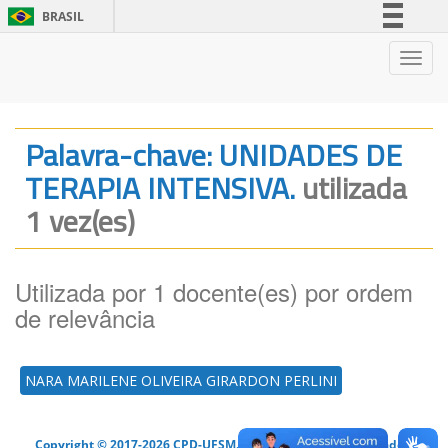
BRASIL
Simplifique!
Nave
Comunica BR
Participe
Acesso à informação
Palavra-chave: UNIDADES DE
Legislação
TERAPIA INTENSIVA.
utilizada
Canais
1 vez(es)
Utilizada por 1 docente(es) por ordem
de relevância
NARA MARILENE OLIVEIRA GIRARDON PERLINI
Copyright © 2017-2026 CPD-UFSM. Todos os direitos reservados.