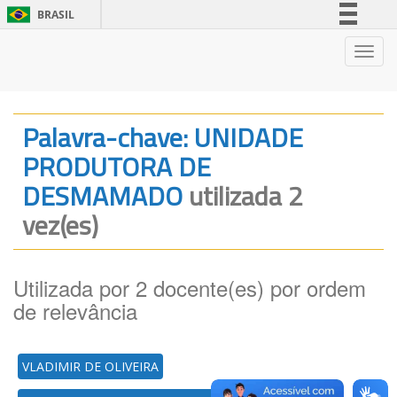
BRASIL
Simplifique!
Nave
Comunica BR
Participe
Acesso à informação
Palavra-chave: UNIDADE
Legislação
PRODUTORA DE
Canais
DESMAMADO
utilizada 2
vez(es)
Utilizada por 2 docente(es) por ordem
de relevância
VLADIMIR DE OLIVEIRA