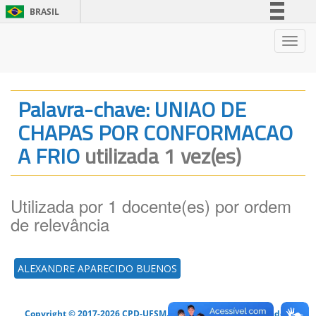
BRASIL
Simplifique!
Nave
Comunica BR
Participe
Acesso à informação
Palavra-chave: UNIAO DE
Legislação
CHAPAS POR CONFORMACAO
Canais
A FRIO
utilizada 1 vez(es)
Utilizada por 1 docente(es) por ordem
de relevância
ALEXANDRE APARECIDO BUENOS
Copyright © 2017-2026 CPD-UFSM. Todos os direitos reservados.