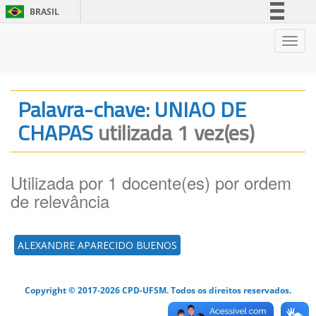
BRASIL
Simplifique!
Nave
Comunica BR
Participe
Acesso à informação
Palavra-chave: UNIAO DE
Legislação
CHAPAS
utilizada 1 vez(es)
Canais
Utilizada por 1 docente(es) por ordem
de relevância
ALEXANDRE APARECIDO BUENOS
Copyright © 2017-2026 CPD-UFSM. Todos os direitos reservados.