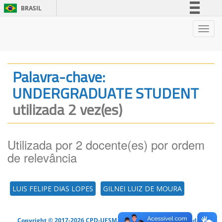
BRASIL
Simplifique!
Nave
Comunica BR
Participe
Acesso à informação
Palavra-chave:
Legislação
UNDERGRADUATE STUDENT
Canais
utilizada 2 vez(es)
Utilizada por 2 docente(es) por ordem
de relevância
LUIS FELIPE DIAS LOPES
GILNEI LUIZ DE MOURA
Copyright © 2017-2026 CPD-UFSM. Todos os direitos reservados.