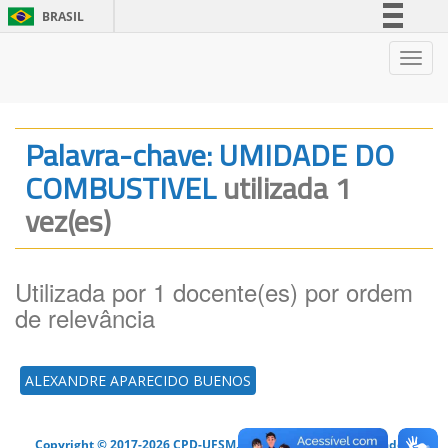
BRASIL
Simplifique!
Nave
Comunica BR
Participe
Acesso à informação
Palavra-chave: UMIDADE DO
Legislação
COMBUSTIVEL
utilizada 1
Canais
vez(es)
Utilizada por 1 docente(es) por ordem
de relevância
ALEXANDRE APARECIDO BUENOS
Copyright © 2017-2026 CPD-UFSM. Todos os direitos reservados.