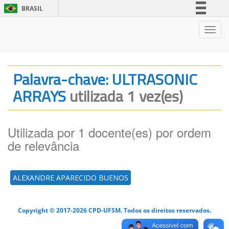
BRASIL
Simplifique!
Nave
Comunica BR
Participe
Acesso à informação
Palavra-chave: ULTRASONIC
Legislação
ARRAYS
utilizada 1 vez(es)
Canais
Utilizada por 1 docente(es) por ordem
de relevância
ALEXANDRE APARECIDO BUENOS
Copyright © 2017-2026 CPD-UFSM. Todos os direitos reservados.