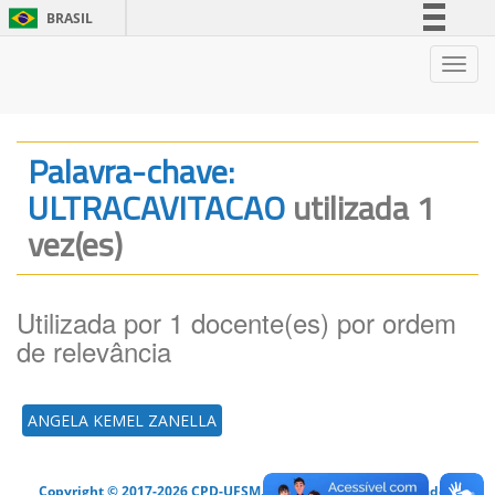
BRASIL
Simplifique!
Nave
Comunica BR
Participe
Acesso à informação
Palavra-chave:
Legislação
ULTRACAVITACAO
utilizada 1
Canais
vez(es)
Utilizada por 1 docente(es) por ordem
de relevância
ANGELA KEMEL ZANELLA
Copyright © 2017-2026 CPD-UFSM. Todos os direitos reservados.