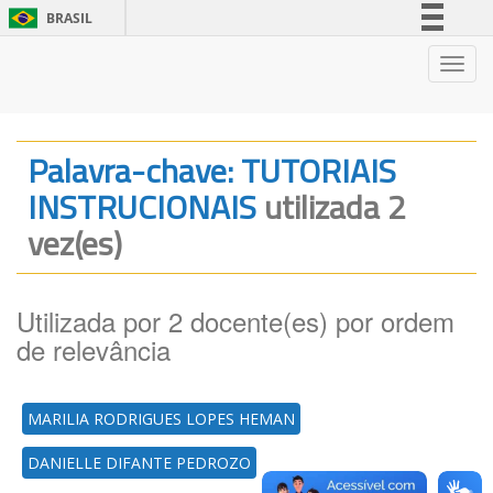
BRASIL
Simplifique!
Nave
Comunica BR
Participe
Acesso à informação
Palavra-chave: TUTORIAIS
Legislação
INSTRUCIONAIS
utilizada 2
Canais
vez(es)
Utilizada por 2 docente(es) por ordem
de relevância
MARILIA RODRIGUES LOPES HEMAN
DANIELLE DIFANTE PEDROZO