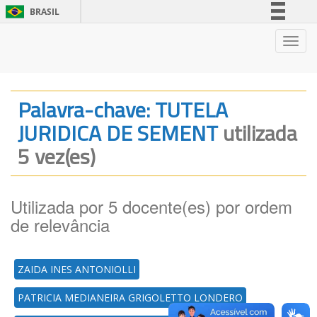
BRASIL
Simplifique!
Nave
Comunica BR
Participe
Acesso à informação
Palavra-chave: TUTELA
Legislação
JURIDICA DE SEMENT
utilizada
Canais
5 vez(es)
Utilizada por 5 docente(es) por ordem
de relevância
ZAIDA INES ANTONIOLLI
PATRICIA MEDIANEIRA GRIGOLETTO LONDERO