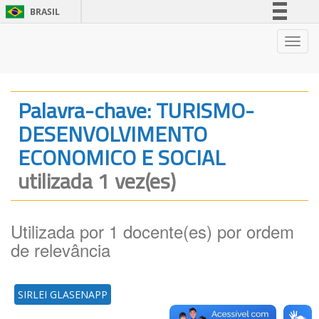
BRASIL
Simplifique!
Nave
Comunica BR
Participe
Acesso à informação
Palavra-chave: TURISMO-
Legislação
DESENVOLVIMENTO
Canais
ECONOMICO E SOCIAL
utilizada 1 vez(es)
Utilizada por 1 docente(es) por ordem
de relevância
SIRLEI GLASENAPP