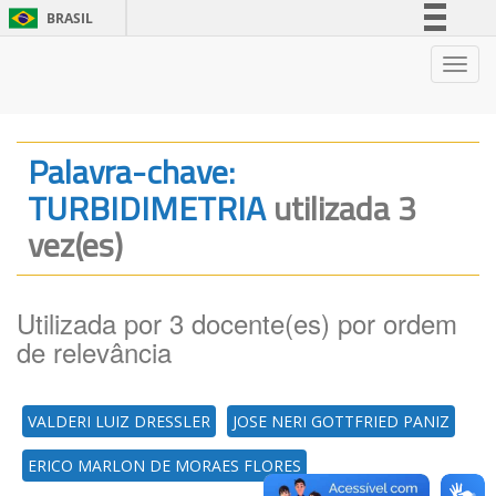
BRASIL
Simplifique!
Nave
Comunica BR
Participe
Acesso à informação
Palavra-chave:
Legislação
TURBIDIMETRIA
utilizada 3
Canais
vez(es)
Utilizada por 3 docente(es) por ordem
de relevância
VALDERI LUIZ DRESSLER
JOSE NERI GOTTFRIED PANIZ
ERICO MARLON DE MORAES FLORES