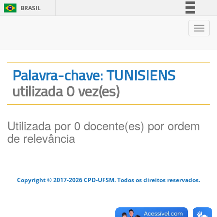
BRASIL
Simplifique!
Nave
Comunica BR
Participe
Acesso à informação
Palavra-chave: TUNISIENS
Legislação
utilizada 0 vez(es)
Canais
Utilizada por 0 docente(es) por ordem
de relevância
Copyright © 2017-2026 CPD-UFSM. Todos os direitos reservados.