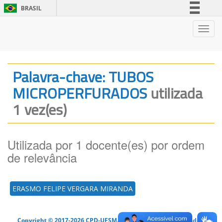
BRASIL
Simplifique!
Nave
Comunica BR
Participe
Acesso à informação
Palavra-chave: TUBOS
Legislação
MICROPERFURADOS
utilizada
Canais
1 vez(es)
Utilizada por 1 docente(es) por ordem
de relevância
ERASMO FELIPE VERGARA MIRANDA
Copyright © 2017-2026 CPD-UFSM. Todos os direitos reservados.