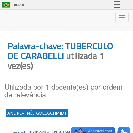
BRASIL
Simplifique!
Nave
Comunica BR
Participe
Acesso à informação
Palavra-chave: TUBERCULO
Legislação
DE CARABELLI
utilizada 1
Canais
vez(es)
Utilizada por 1 docente(es) por ordem
de relevância
ANDRÉA INÊS GOLDSCHMIDT
Copyright © 2017-2026 CPD-UFSM. Todos os direitos reservados.