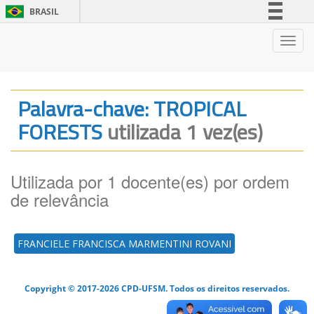
BRASIL
Simplifique!
Nave
Comunica BR
Participe
Acesso à informação
Palavra-chave: TROPICAL
Legislação
FORESTS
utilizada 1 vez(es)
Canais
Utilizada por 1 docente(es) por ordem
de relevância
FRANCIELE FRANCISCA MARMENTINI ROVANI
Copyright © 2017-2026 CPD-UFSM. Todos os direitos reservados.