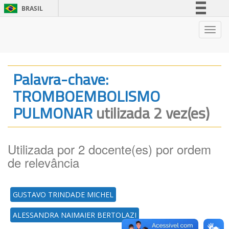
BRASIL
Simplifique!
Nave
Comunica BR
Participe
Acesso à informação
Palavra-chave:
Legislação
TROMBOEMBOLISMO
Canais
PULMONAR
utilizada 2 vez(es)
Utilizada por 2 docente(es) por ordem
de relevância
GUSTAVO TRINDADE MICHEL
ALESSANDRA NAIMAIER BERTOLAZI