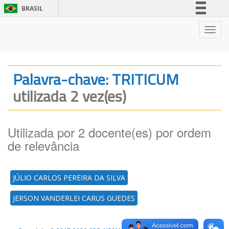
BRASIL
Simplifique!
Nave
Comunica BR
Participe
Acesso à informação
Palavra-chave: TRITICUM
Legislação
utilizada 2 vez(es)
Canais
Utilizada por 2 docente(es) por ordem
de relevância
JÚLIO CARLOS PEREIRA DA SILVA
JERSON VANDERLEI CARUS GUEDES