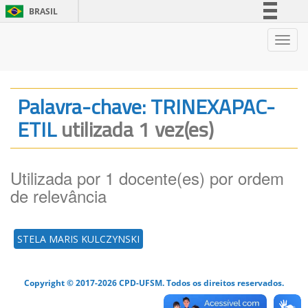
BRASIL
Simplifique!
Nave
Comunica BR
Participe
Acesso à informação
Palavra-chave: TRINEXAPAC-
Legislação
ETIL
utilizada 1 vez(es)
Canais
Utilizada por 1 docente(es) por ordem
de relevância
STELA MARIS KULCZYNSKI
Copyright © 2017-2026 CPD-UFSM. Todos os direitos reservados.